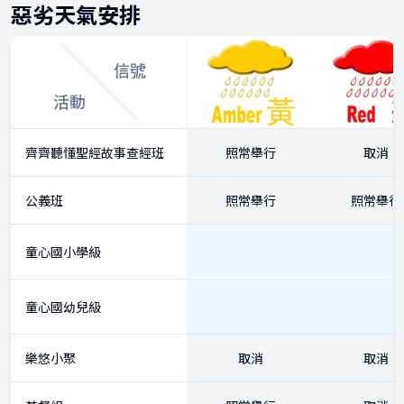
惡劣天氣安排
信號
活動
齊齊聽懂聖經故事查經班
照常舉行
取消
公義班
照常舉行
照常舉行
童心國小學級
童心國幼兒級
樂悠小聚
取消
取消