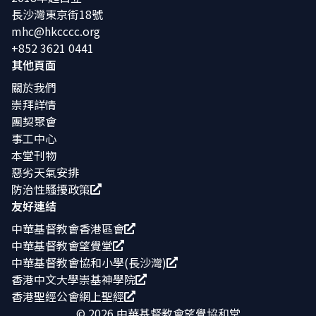
長沙灣東京街18號
mhc@hkcccc.org
+852 3621 0441
其他頁面
關於我們
崇拜詳情
團契聚會
事工中心
本堂刊物
惡劣天氣安排
防治性騷擾政策
友好連結
中華基督教會香港區會
中華基督教會望覺堂
中華基督教會協和小學(長沙灣)
香港中文大學崇基神學院
香港聖經公會網上聖經
©
2026
中華基督教會望覺協和堂