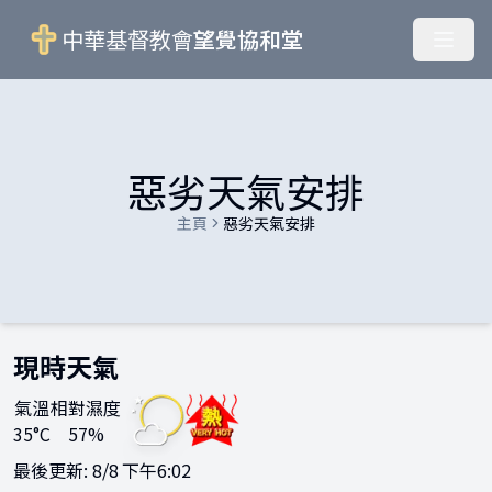
中華基督教會
望覺協和堂
惡劣天氣安排
主頁
惡劣天氣安排
現時天氣
氣溫
相對濕度
35
°C
57
%
最後更新:
8/8 下午6:02